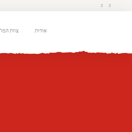
לתוכן
אודות
צוות המו”