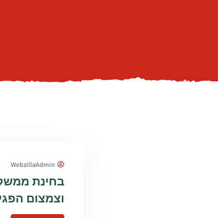
WebzillaAdmin
בחינת ממשק 
וצמצום הפגי