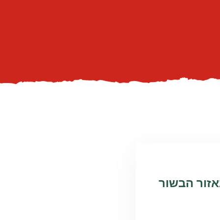
זור הבשור