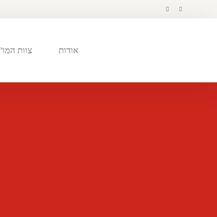
לתוכן
אודות
צוות המו”