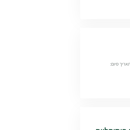
י פלפל בשתילה קייצית להנבה בתקופת החורף לשיווק ליצוא. תאריך שתילה: 14/08/2016 תאריך סיום: