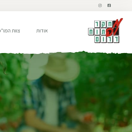
אודות
צוות המו”פ