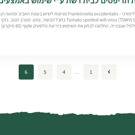
 תריפסים לבית רשת ע”י שימוש באמצעים 
אוכלוסיות התריפס הקליפורני - Frankliniella occidentalis מגיעות לשיאן בעונת 
סכנת מדבק של הווירוס Tomato spotted wilt virus (TSWV) בחבל הבשור, צפון- 
עגבנייה. החלטנו לבחון את השימוש ביריעת פלסטיק שקוף (80 מיקרון) על גבי צדי…
6
5
4
1
…