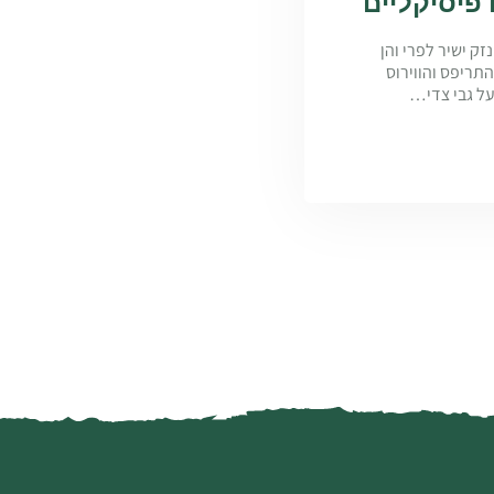
פיסיקליים
האביב ומהווה הן נזק ישיר לפרי והן
מערב הנגב. נזקי התריפס והווירוס