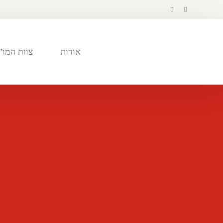
לתוכן
אודות
צוות המו”