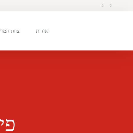
לתוכן
אודות
צוות המו”
פי