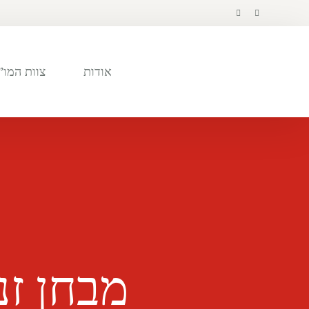
לתוכן
אודות
צוות המו”
מבחן זני