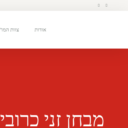
לתוכן
אודות
צוות המו”
מבחן זני כרובית בבית 