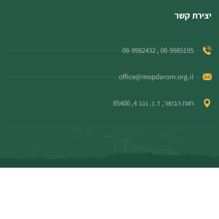
יצירת קשר
08-9985195 , 08-9982432
office@mopdarom.org.il
חוות הבשור, ד.נ. נגב 4, 85400
© כל הזכויות שמורות למו"פ דרום
מדיניות פרטיות
/
הצהרת נגישות
Produced by
Webzilla