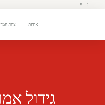
לתוכן
אודות
צוות המו”
גידול אמ