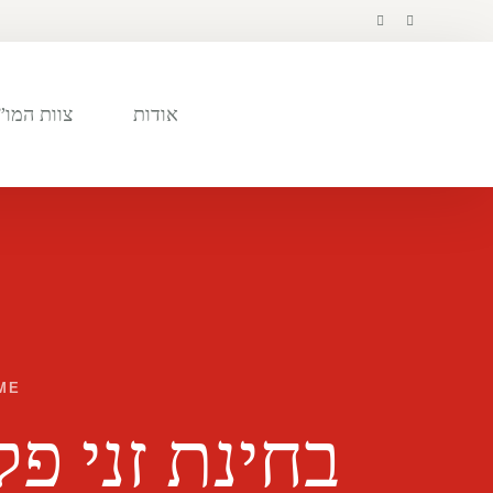
לתוכן
אודות
צוות המו”
ME
בחינת זני פל