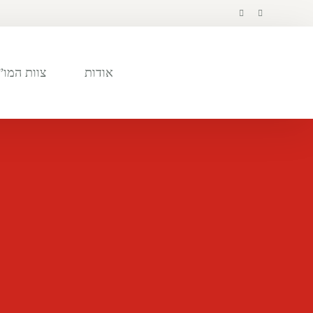
לתוכן
אודות
צוות המו”