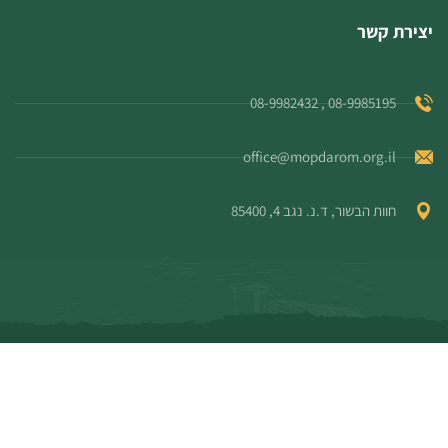
יצירת קשר
08-9985195 , 08-9982432
office@mopdarom.org.il
חוות הבשור, ד.נ. נגב 4, 85400
© כל הזכויות שמורות למו"פ דרום
מדיניות פרטיות
/
הצהרת נגישות
Produced by
Webzilla