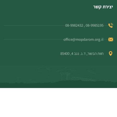
יצירת קשר
08-9985195 , 08-9982432
office@mopdarom.org.il
חוות הבשור, ד.נ. נגב 4, 85400
© כל הזכויות שמורות למו"פ דרום
מדיניות פרטיות
/
הצהרת נגישות
Produced by
Webzilla