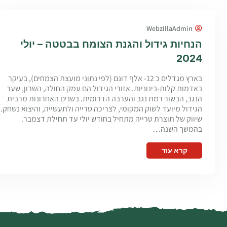
WebzillaAdmin
הנחיות גידול והגנת הצומח בבטטה – יולי
2024
בארץ מגדלים כ 12- אלף דונם (לפי נתוני מועצת הצמחים), בעיקר
באדמות קלות-בינוניות. אזורי הגידול הם עמק החולה, השרון, שער
הנגב, הבשור רמת נגב והערבה הדרומית. בשנים האחרונות מרבית
הגידול מיועד לשוק המקומי, לצריכה טרייה ולתעשייה, והיצוא נשחק.
שיווק של תוצרת טרייה מתחיל בחודש יולי עד תחילת דצמבר.
בהמשך השנה…
קרא עוד