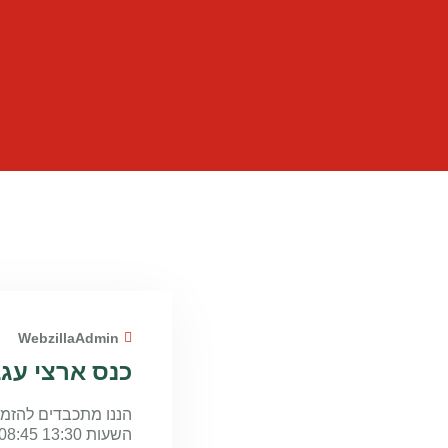
WebzillaAdmin
כנס ארצי עג
השעות 13:30 08:45 , במועצה האזורית אשכול, אולם נווה אשכול תכנית: כנס עגבניות ארצי יולי 2021