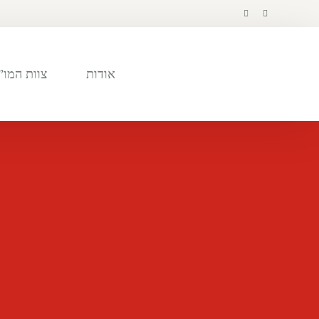
לתוכן
אודות
צוות המו”